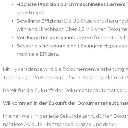
Höchste Präzision durch maschinelles Lernen:
D
strukturiert.
Bewährte Effizienz:
Die US-Sozialversicherungs
während Hirschbach über 2,5 Millionen Dokumen
Von Experten anerkannt:
Unsere führende Rolle
Besser als herkömmliche Lösungen:
Hyperscienc
maximale Effizienz.
Mit Hyperscience wird die Dokumentenverarbeitung zur
Technologie Prozesse vereinfacht, Kosten senkt und Pr
Bereit für die Zukunft der Dokumentenautomatisierun
Willkommen in der Zukunft der Dokumentenautomati
In einer Welt, in der jede Sekunde zählt, dürfen Dok
nahtlose Abläufe – blitzschnell, präzise und sicher.