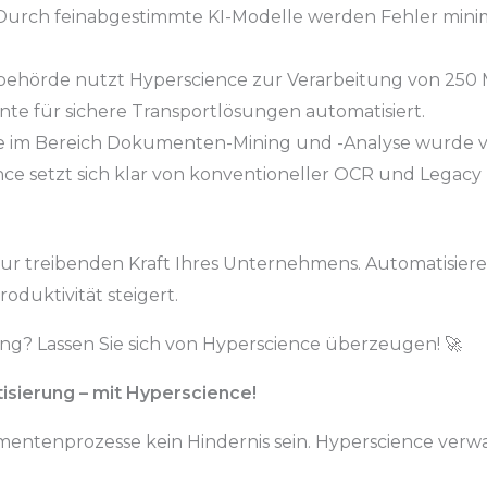
urch feinabgestimmte KI-Modelle werden Fehler minim
behörde nutzt Hyperscience zur Verarbeitung von 250 M
te für sichere Transportlösungen automatisiert.
 im Bereich Dokumenten-Mining und -Analyse wurde vo
e setzt sich klar von konventioneller OCR und Legacy ID
 treibenden Kraft Ihres Unternehmens. Automatisieren 
oduktivität steigert.
g? Lassen Sie sich von Hyperscience überzeugen! 🚀
sierung – mit Hyperscience!
umentenprozesse kein Hindernis sein. Hyperscience ver