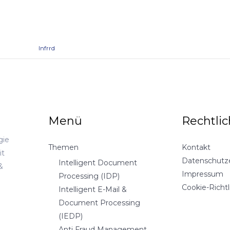
Prev
Infrrd
Menü
Rechtli
gie
Themen
Kontakt
it
Datenschutz
Intelligent Document
&
Impressum
Processing (IDP)
Cookie-Richtl
Intelligent E-Mail &
Document Processing
(IEDP)
Anti Fraud Management